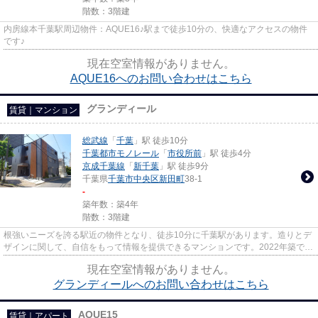
階数：3階建
内房線本千葉駅周辺物件：AQUE16♪駅まで徒歩10分の、快適なアクセスの物件
です♪
現在空室情報がありません。
AQUE16へのお問い合わせはこちら
グランディール
賃貸｜マンション
総武線
「
千葉
」駅 徒歩10分
千葉都市モノレール
「
市役所前
」駅 徒歩4分
京成千葉線
「
新千葉
」駅 徒歩9分
千葉県
千葉市中央区
新田町
38-1
-
築年数：築4年
階数：3階建
根強いニーズを誇る駅近の物件となり、徒歩10分に千葉駅があります。造りとデ
ザインに関して、自信をもって情報を提供できるマンションです。2022年築で多
くの方からご好評頂いている...
現在空室情報がありません。
グランディールへのお問い合わせはこちら
AQUE15
賃貸｜アパート