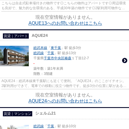
こちらは自走式駐車場付きの物件です◎こちらの物件はアパートです◎周辺環境
も良好で、魅力的な住環境のある、平成30年築の物件です◎2駅利用可物件なの
で、よく電車を利用する方にピッ...
現在空室情報がありません。
AQUE13へのお問い合わせはこちら
AQUE24
賃貸｜アパート
総武本線
「
東千葉
」駅 徒歩3分
総武線
「
千葉
」駅 徒歩13分
千葉県
千葉市中央区
椿森
１丁目12-7
-
築年数：築1年未満
階数：3階建
AQUE24：総武本線東千葉駅にも近くて便利。「AQUE24」のここがイチオシ。
2駅利用ができて、電車での移動に役立つ物件です。徒歩3分の位置に駅がある物
件です。
現在空室情報がありません。
AQUE24へのお問い合わせはこちら
シェルム21
賃貸｜マンション
総武線
「
千葉
」駅 徒歩10分