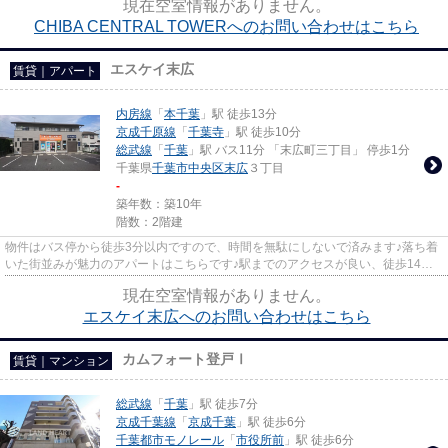
現在空室情報がありません。
CHIBA CENTRAL TOWERへのお問い合わせはこちら
エスケイ末広
賃貸｜アパート
内房線
「
本千葉
」駅 徒歩13分
京成千原線
「
千葉寺
」駅 徒歩10分
総武線
「
千葉
」駅 バス11分 「末広町三丁目」 停歩1分
千葉県
千葉市中央区
末広
３丁目
-
築年数：築10年
階数：2階建
物件はバス停から徒歩3分以内ですので、時間を無駄にしないで済みます♪落ち着
いた街並みが魅力のアパートはこちらです♪駅までのアクセスが良い、徒歩14分
のところに位置する物件です♪2...
現在空室情報がありません。
エスケイ末広へのお問い合わせはこちら
カムフォート登戸Ⅰ
賃貸｜マンション
総武線
「
千葉
」駅 徒歩7分
京成千葉線
「
京成千葉
」駅 徒歩6分
千葉都市モノレール
「
市役所前
」駅 徒歩6分