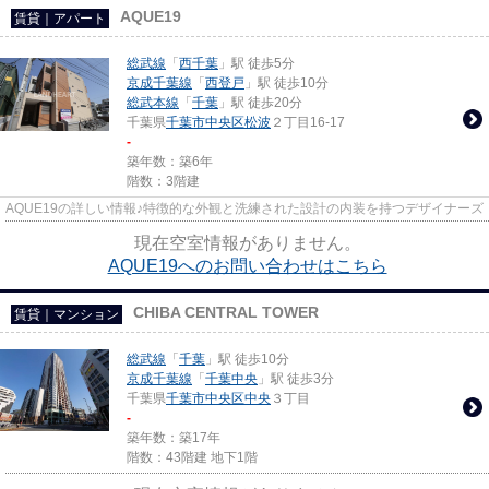
AQUE19
賃貸｜アパート
総武線
「
西千葉
」駅 徒歩5分
京成千葉線
「
西登戸
」駅 徒歩10分
総武本線
「
千葉
」駅 徒歩20分
千葉県
千葉市中央区
松波
２丁目16-17
-
築年数：築6年
階数：3階建
AQUE19の詳しい情報♪特徴的な外観と洗練された設計の内装を持つデザイナーズ
現在空室情報がありません。
AQUE19へのお問い合わせはこちら
CHIBA CENTRAL TOWER
賃貸｜マンション
総武線
「
千葉
」駅 徒歩10分
京成千葉線
「
千葉中央
」駅 徒歩3分
千葉県
千葉市中央区
中央
３丁目
-
築年数：築17年
階数：43階建 地下1階