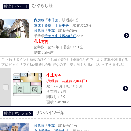
ひぐらし荘
賃貸｜アパート
内房線
「
本千葉
」駅 徒歩6分
京成千葉線
「
千葉中央
」駅 徒歩13分
総武線
「
千葉
」駅 徒歩20分
千葉県
千葉市中央区
神明町
22-6
4.1
万円
築年数：築52年 ｜募集中：
1室
階数：2階建
こだわりポイント満載のひぐらし荘♪2駅利用可物件なので、よく電車を利用する
方にピッタリですね♪風通しが良好なので、夏も涼しい風がはいってきます♪駅か
ら徒歩6分にある物件なので、...
4.1
万
円
(管理費・共益費 2,000円)
敷：2ヶ月｜礼：0ヶ月
所在階：2階
間取り：2K
面積：38.90㎡
サンハイツ千葉
賃貸｜マンション
総武線
「
千葉
」駅 徒歩11分