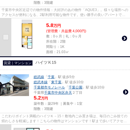
階数：3階建
千葉市中央区近辺での物件情報：大好評のあの物件「AQUE3」。様々な場所への
アクセスが便利になる、2駅利用可能な物件です。使い勝手の良いアパートでイ
チオシの物件です。この物件は...
5.8
万
円
(管理費・共益費 4,000円)
敷：0ヶ月｜礼：0ヶ月
所在階：2階
間取り：1K
面積：21.03㎡
ハイツＫ15
賃貸｜マンション
総武線
「
千葉
」駅 徒歩5分
総武本線
「
東千葉
」駅 徒歩10分
千葉都市モノレール
「
千葉公園
」駅 徒歩10分
千葉県
千葉市中央区
弁天
２丁目
5.2
万円
築年数：築29年 ｜募集中：
1室
階数：3階建
こだわりポイント満載のハイツＫ－15！敷地内ごみ置き場は、毎日のごみ捨ての
煩わしさを軽減します！こちらの物件はマンションです！駅まで歩いてアクセス
できる、徒歩5分の距離に立地...