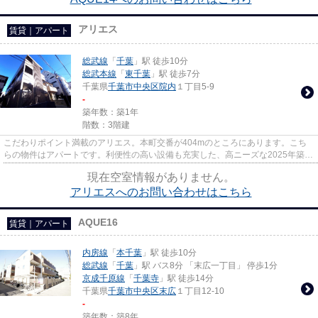
アリエス
賃貸｜アパート
総武線
「
千葉
」駅 徒歩10分
総武本線
「
東千葉
」駅 徒歩7分
千葉県
千葉市中央区
院内
１丁目5-9
-
築年数：築1年
階数：3階建
こだわりポイント満載のアリエス。本町交番が404mのところにあります。こち
らの物件はアパートです。利便性の高い設備も充実した、高ニーズな2025年築の
物件です。
現在空室情報がありません。
アリエスへのお問い合わせはこちら
AQUE16
賃貸｜アパート
内房線
「
本千葉
」駅 徒歩10分
総武線
「
千葉
」駅 バス8分 「末広一丁目」 停歩1分
京成千原線
「
千葉寺
」駅 徒歩14分
千葉県
千葉市中央区
末広
１丁目12-10
-
築年数：築8年