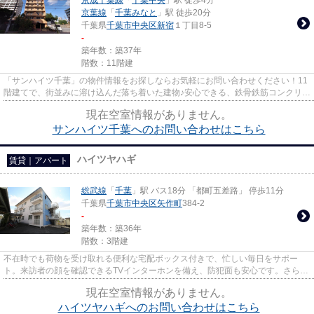
京成千葉線
「
千葉中央
」駅 徒歩4分
京葉線
「
千葉みなと
」駅 徒歩20分
千葉県
千葉市中央区
新宿
１丁目8-5
-
築年数：築37年
階数：11階建
「サンハイツ千葉」の物件情報をお探しならお気軽にお問い合わせください！11
階建てで、街並みに溶け込んだ落ち着いた建物♪安心できる、鉄骨鉄筋コンクリー
トのSRC構造♪駅の程近くに立...
現在空室情報がありません。
サンハイツ千葉へのお問い合わせはこちら
ハイツヤハギ
賃貸｜アパート
総武線
「
千葉
」駅 バス18分 「都町五差路」 停歩11分
千葉県
千葉市中央区
矢作町
384-2
-
築年数：築36年
階数：3階建
不在時でも荷物を受け取れる便利な宅配ボックス付きで、忙しい毎日をサポー
ト。来訪者の顔を確認できるTVインターホンを備え、防犯面も安心です。さら
に、共用部には駐輪場を完備して...
現在空室情報がありません。
ハイツヤハギへのお問い合わせはこちら