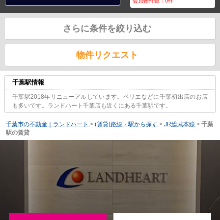
会員物件数：
0
件
さらに条件を絞り込む
物件リクエスト
千葉駅情報
千葉駅2018年リニューアルしています。ペリエなどに千葉初出店のお店
も多いです。ランドハート千葉店も近くにある千葉駅です。
千葉市の不動産｜ランドハート
>
(賃貸)路線・駅から探す
>
JR総武本線
>
千葉
駅の賃貸