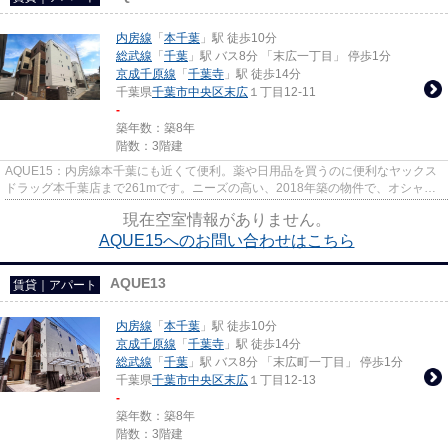
内房線
「
本千葉
」駅 徒歩10分
総武線
「
千葉
」駅 バス8分 「末広一丁目」 停歩1分
京成千原線
「
千葉寺
」駅 徒歩14分
千葉県
千葉市中央区
末広
１丁目12-11
-
築年数：築8年
階数：3階建
AQUE15：内房線本千葉にも近くて便利。薬や日用品を買うのに便利なヤックス
ドラッグ本千葉店まで261mです。ニーズの高い、2018年築の物件で、オシャレ
な室内が魅力的。
現在空室情報がありません。
AQUE15へのお問い合わせはこちら
AQUE13
賃貸｜アパート
内房線
「
本千葉
」駅 徒歩10分
京成千原線
「
千葉寺
」駅 徒歩14分
総武線
「
千葉
」駅 バス8分 「末広町一丁目」 停歩1分
千葉県
千葉市中央区
末広
１丁目12-13
-
築年数：築8年
階数：3階建