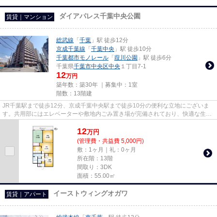
ダイアパレス千葉中央公園
賃貸｜マンション
総武線
「
千葉
」駅 徒歩12分
京成千葉線
「
千葉中央
」駅 徒歩10分
千葉都市モノレール
「
葭川公園
」駅 徒歩6分
千葉県
千葉市中央区
中央
１丁目7-1
12
万円
築年数：築30年 ｜募集中：
1室
階数：13階建
JR千葉駅まで徒歩12分、京成千葉中央駅まで徒歩10分の便利な立地にございま
す。共用部にはエレベーターや敷地内ごみ置き場が完備されており、快適な生活
をサポートいたします。セキュ...
12
万
円
(管理費・共益費 5,000円)
敷：1ヶ月｜礼：0ヶ月
所在階：13階
間取り：3DK
面積：55.00㎡
イーストウィングオガワ
賃貸｜アパート