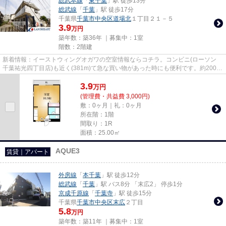
総武本線
「
東千葉
」駅 徒歩13分
総武線
「
千葉
」駅 徒歩17分
千葉県
千葉市中央区
道場北
１丁目２１－５
3.9
万円
築年数：築36年 ｜募集中：
1室
階数：2階建
新着情報：イーストウィングオガワの空室情報ならコチラ。コンビニ(ローソン
千葉祐光四丁目店)も近く(381m)て急な買い物があった時にも便利です。約200メ
ートルで駐車場までアクセス...
3.9
万
円
(管理費・共益費 3,000円)
敷：0ヶ月｜礼：0ヶ月
所在階：1階
間取り：1R
面積：25.00㎡
AQUE3
賃貸｜アパート
外房線
「
本千葉
」駅 徒歩12分
総武線
「
千葉
」駅 バス8分 「末広2」 停歩1分
京成千原線
「
千葉寺
」駅 徒歩15分
千葉県
千葉市中央区
末広
２丁目
5.8
万円
築年数：築11年 ｜募集中：
1室