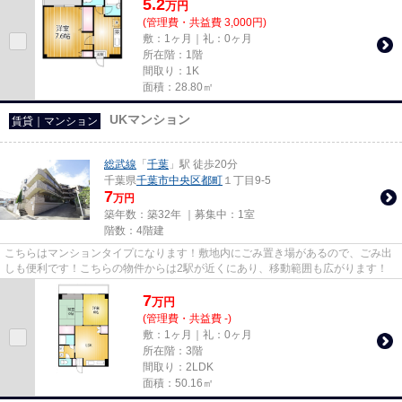
5.2
万
円
(管理費・共益費 3,000円)
敷：1ヶ月｜礼：0ヶ月
所在階：1階
間取り：1K
面積：28.80㎡
UKマンション
賃貸｜マンション
総武線
「
千葉
」駅 徒歩20分
千葉県
千葉市中央区
都町
１丁目9-5
7
万円
築年数：築32年 ｜募集中：
1室
階数：4階建
こちらはマンションタイプになります！敷地内にごみ置き場があるので、ごみ出
しも便利です！こちらの物件からは2駅が近くにあり、移動範囲も広がります！
7
万
円
(管理費・共益費 -)
敷：1ヶ月｜礼：0ヶ月
所在階：3階
間取り：2LDK
面積：50.16㎡