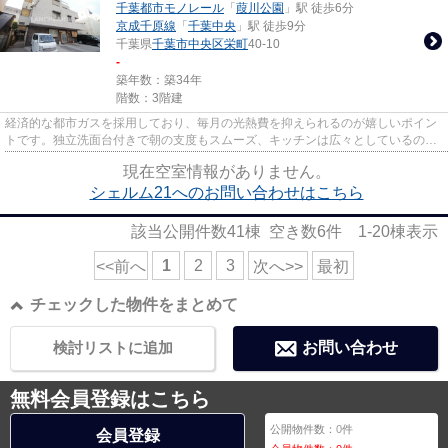
千葉都市モノレール
「
葭川公園
」駅 徒歩6分
京成千原線
「
千葉中央
」駅 徒歩9分
千葉県
千葉市中央区
栄町
40-10
-
築年数：築34年
階数：3階建
経済的な都市ガスを採用しており、毎月の光熱費を抑えられるのが嬉しいポイン
トです。独立洗面台付きで朝の支度もスムーズ、キッチンは広々としているので
料理好きな方にぴったりの住...
現在空室情報がありません。
シェルム21へのお問い合わせはこちら
該当公開件数
41
棟 空き数
6
件
1-20
棟表示
1
2
3
<<前へ
次へ>>
最初
チェックした物件をまとめて
検討リストに追加
お問い合わせ
無料会員登録はこちら
公開物件数：
0
件
会員登録