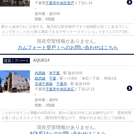
千葉県
千葉市中央区
登戸
１丁目1-14
-
築年数：築24年
階数：6階建
駅から徒歩7分に立地する、魅力的な駅近物件です☆始発駅が近くにあるマンシ
ョンです☆こだわり派も満足できるデザイナーズマンションです☆1フロア2住戸
の、プライバシー性も高いマンシ...
現在空室情報がありません。
カムフォート登戸Ⅰへのお問い合わせはこちら
AQUE14
賃貸｜アパート
内房線
「
本千葉
」駅 徒歩10分
総武線
「
千葉
」駅 バス8分 「末広一丁目」 停歩1分
京成千原線
「
千葉寺
」駅 徒歩14分
千葉県
千葉市中央区
末広
１丁目12-12
-
築年数：築8年
階数：3階建
こだわりポイント満載のAQUE14。駅から徒歩10分にある物件なので、電車利用
が多い方にオススメです。2駅利用可能なので、用途や行き先に応じて経路を選
択できます。デザイナーズアパー...
現在空室情報がありません。
AQUE14へのお問い合わせはこちら