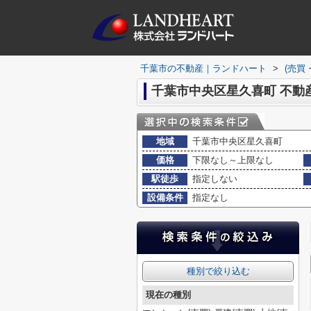
千葉市の不動産｜ランドハート
>
(売買
千葉市中央区星久喜町 不動
地域
千葉市中央区星久喜町
価格
下限なし～上限なし
駅徒歩
指定しない
設備条件
指定なし
種別で絞り込む
現在の種別