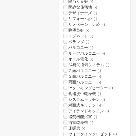
陽当り良好
(-)
閑静な住宅地
(-)
デザイナーズ
(-)
リフォーム済
(-)
リノベーション済
(-)
眺望良好
(-)
メゾネット
(-)
ベランダ
(-)
バルコニー
(-)
ルーフバルコニー
(-)
オール電化
(-)
24時間換気システム
(-)
２面バルコニー
(-)
３面バルコニー
(-)
両面バルコニー
(-)
IHクッキングヒーター
(-)
食器洗い乾燥機
(-)
システムキッチン
(-)
対面式キッチン
(-)
アイランドキッチン
(-)
追焚機能浴室
(-)
浴室乾燥機
(-)
床暖房
(-)
ウォークインクロゼット
(-)