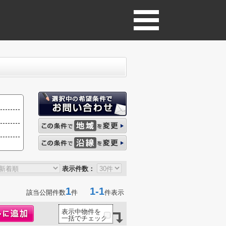
表示件数：
1
1-1
該当公開件数
件
件表示
表示中物件を
一括でチェック