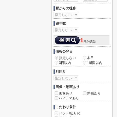
駅からの徒歩
築年数
1
件が該当
情報公開日
指定しない
本日
3日以内
1週間以内
利回り
画像・動画あり
画像あり
動画あり
パノラマあり
こだわり条件
ペット相談
(-)