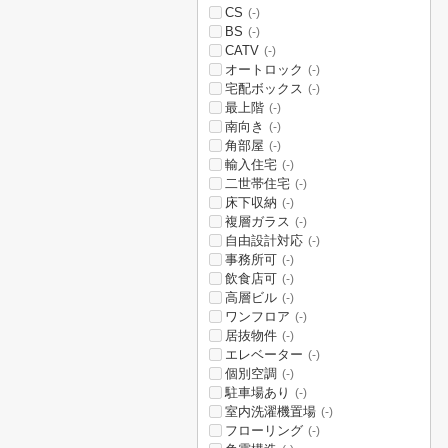
CS
(-)
BS
(-)
CATV
(-)
オートロック
(-)
宅配ボックス
(-)
最上階
(-)
南向き
(-)
角部屋
(-)
輸入住宅
(-)
二世帯住宅
(-)
床下収納
(-)
複層ガラス
(-)
自由設計対応
(-)
事務所可
(-)
飲食店可
(-)
高層ビル
(-)
ワンフロア
(-)
居抜物件
(-)
エレベーター
(-)
個別空調
(-)
駐車場あり
(-)
室内洗濯機置場
(-)
フローリング
(-)