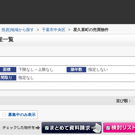
・投資)地域から探す
>
千葉市中央区
>
星久喜町の売買物件
産一覧
面積
下限なし～上限なし
築年数
指定しない
間取り
指定なし
並び順：
募集中のみ表示