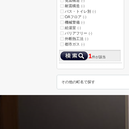
免震構造
(-)
耐震構造
(-)
バス・トイレ別
(-)
OAフロア
(-)
機械警備
(-)
給湯室
(-)
バリアフリー
(-)
外断熱工法
(-)
都市ガス
(-)
1
件が該当
その他の町名で探す