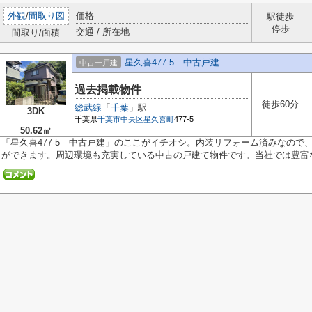
外観
/
間取り図
価格
駅徒歩
停歩
交通 / 所在地
間取り/面積
星久喜477-5 中古戸建
中古一戸建
過去掲載物件
徒歩60分
総武線
「
千葉
」駅
3DK
千葉県
千葉市中央区
星久喜町
477-5
50.62㎡
「星久喜477-5 中古戸建」のここがイチオシ。内装リフォーム済みなので
ができます。周辺環境も充実している中古の戸建て物件です。当社では豊富な.