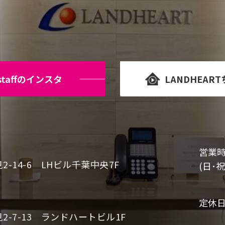
staffのインスタ
LANDHEAR
営業
-14-6 LHビル千葉中央7F
(日･祝
定休
-7-13 ランドハートビル1F