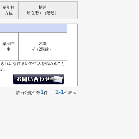
築年数
構造
方位
所在階 / （階建）
築54年
木造
南
-/（2階建）
、きれいな住まいで生活を始めること
..
1
1-1
該当公開件数
件
件表示