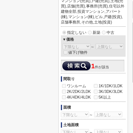
マンション(売買),戸建(売買),土地(売
買),店舗(売買),事務所(売買),住宅以外
建物全部,投資マンション,アパート
(棟),マンション(棟),ビル,戸建(投資),
店舗事務所,その他,土地(投資)
指定しない
新築
中古
▼価格
～
値下げ物件
1
件が該当
間取り
ワンルーム
1K/1DK/1LDK
2K/2DK/2LDK
3K/3DK/3LDK
4K/4DK/4LDK
5K以上
面積
～
土地面積
～