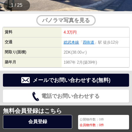
1 / 25
パノラマ写真を見る
賃料
4.3万円
交通
総武本線
「
四街道
」駅 徒歩12分
間取り(面積)
2DK(38.00㎡)
築年月
1987年 2月(築39年)
メールでお問い合わせする(無料)
電話でお問い合わせする
無料会員登録はこちら
公開物件数：
0
件
会員登録
会員物件数：
0
件