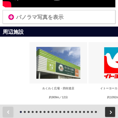
パノラマ写真を表示
周辺施設
わくわく広場・四街道店
イトーヨーカ
約909m／12分
約1092
前