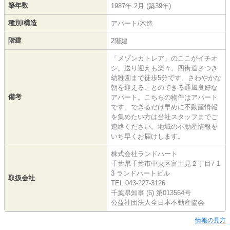
築年数
1987年 2月 (築39年)
種別/構造
アパート/木造
階建
2階建
「メゾンカトレア」のここがイチオ
シ。送り迎えも楽々。四街道さつき
幼稚園まで徒歩5分です。さわやかな
朝を迎えることのできる通風良好な
備考
アパート。こちらの物件はアパート
です。できるだけ早めに不動産情報
を集めたい方は当社スタッフまでご
連絡ください。地域の不動産情報を
いち早くお届けします。
株式会社ランドハート
千葉県千葉市中央区富士見２丁目7-1
3 ランドハートビル
取扱会社
TEL:043-227-3126
千葉県知事 (6) 第013564号
公益社団法人全日本不動産協会
情報の見方