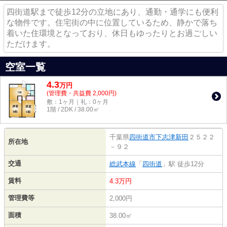
四街道駅まで徒歩12分の立地にあり、通勤・通学にも便利
な物件です。住宅街の中に位置しているため、静かで落ち
着いた住環境となっており、休日もゆったりとお過ごしい
ただけます。
空室一覧
4.3
万
円
(管理費・共益費 2,000円)
敷：1ヶ月｜礼：0ヶ月
1階 / 2DK / 38.00㎡
千葉県
四街道市
下志津新田
２５２２
所在地
－９２
交通
総武本線
「
四街道
」駅 徒歩12分
賃料
4.3万円
管理費等
2,000円
面積
38.00㎡