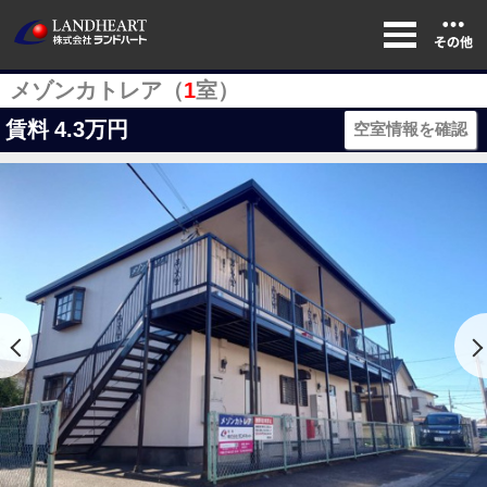
メゾンカトレア（
1
室）
賃料
4.3万円
空室情報を確認