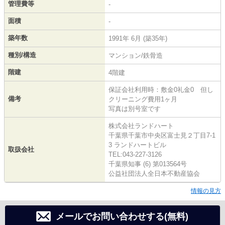
管理費等
-
面積
-
築年数
1991年 6月 (築35年)
種別/構造
マンション/鉄骨造
階建
4階建
保証会社利用時：敷金0礼金0 但し
備考
クリーニング費用1ヶ月
写真は別号室です
株式会社ランドハート
千葉県千葉市中央区富士見２丁目7-1
3 ランドハートビル
取扱会社
TEL:043-227-3126
千葉県知事 (6) 第013564号
公益社団法人全日本不動産協会
情報の見方
メールでお問い合わせする(無料)