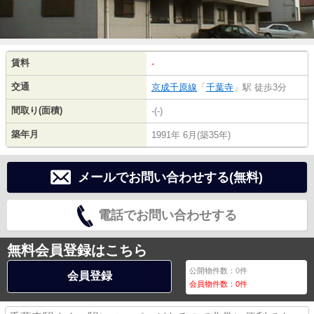
賃料
-
交通
京成千原線
「
千葉寺
」駅 徒歩3分
間取り(面積)
-(-)
築年月
1991年 6月(築35年)
メールでお問い合わせする(無料)
電話でお問い合わせする
無料会員登録はこちら
公開物件数：
0
件
会員登録
会員物件数：
0
件