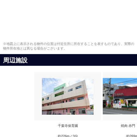
※地図上に表示される物件の位置は付近住所に所在することを表すものであり、実際の
物件所在地とは異なる場合がございます。
周辺施設
千葉寺保育園
焼肉 赤門
約226m／3分
約269