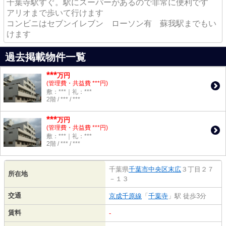
千葉寺駅すぐ。駅にスーパーがあるので非常に便利です
アリオまで歩いて行けます
コンビニはセブンイレブン ローソン有 蘇我駅までもい
けます
過去掲載物件一覧
***
万円
(管理費・共益費 ***円)
敷：***｜礼：***
2階 / *** / ***
***
万円
(管理費・共益費 ***円)
敷：***｜礼：***
2階 / *** / ***
千葉県
千葉市中央区
末広
３丁目２７
所在地
－１３
交通
京成千原線
「
千葉寺
」駅 徒歩3分
賃料
-