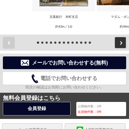
京葉銀行 本町支店
マダム・ボ
約43m／1分
約49
前
メールでお問い合わせする(無料)
電話でお問い合わせする
現況の確認はお気軽にお問い合わせください。
無料会員登録はこちら
公開物件数：
0
件
会員登録
会員物件数：
0
件