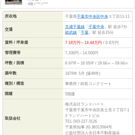
4階 / *** / ***
所在地
千葉県
千葉市中央区
中央
３丁目11-11
京成千葉線
「
千葉中央
」駅 徒歩7分
交通
総武線
「
千葉
」駅 徒歩15分
賃料 / 坪単価
7.18万円～14.44万円
/ 0.8万円
管理費等
7,200円～14,500円
坪数 / 面積
8.97坪～18.05坪 / 29.66㎡～59.66㎡
築年数
1978年 5月 (築48年)
種別 / 構造
事務所 / 鉄筋コンクリート
階建
5階建
株式会社ランドハート
千葉県千葉市中央区富士見２丁目7-1
3 ランドハートビル
取扱会社
TEL:043-227-3126
千葉県知事 (6) 第013564号
公益社団法人全日本不動産協会