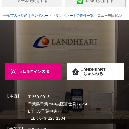
メールで共有する
LINEで共有する
千葉市の不動産｜ランドハート
>
ランドハートの物件一覧
>
ニュー豊田ビル
LANDHEART
staffのインスタ
ちゃんねる
【本店】
〒260-0015
千葉県千葉市中央区富士見2-14-6
LHビル千葉中央7F
TEL：043-223-1234
【千葉店】