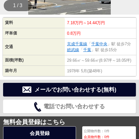
1 / 3
賃料
7.18万円～14.44万円
坪単価
0.8万円
京成千葉線
「
千葉中央
」駅 徒歩7分
交通
総武線
「
千葉
」駅 徒歩15分
面積(坪数)
29.66㎡～59.66㎡(8.97坪～18.05坪)
築年月
1978年 5月(築48年)
メールでお問い合わせする(無料)
電話でお問い合わせする
無料会員登録はこちら
公開物件数：
0
件
会員登録
会員物件数：
0
件