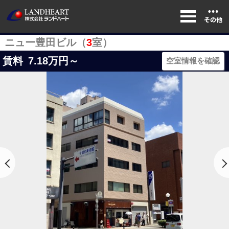
ニュー豊田ビル（
3
室）
賃料
7.18
万円～
空室情報を確認