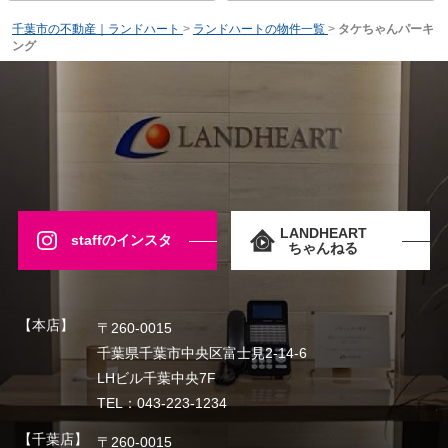
千葉市の不動産｜ランドハート
>
ランドハートの物件一覧
>
タケちゃんパーキ
ング
LANDHEART
staffのインスタ
ちゃんねる
【本店】
〒260-0015
千葉県千葉市中央区富士見2-14-6
LHビル千葉中央7F
TEL：043-223-1234
【千葉店】
〒260-0015