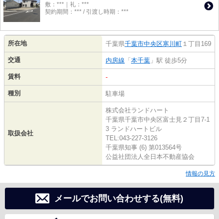
敷：***｜礼：***
契約期間：*** / 引渡し時期：***
所在地
千葉県
千葉市中央区
寒川町
１丁目169
交通
内房線
「
本千葉
」駅 徒歩5分
賃料
-
種別
駐車場
株式会社ランドハート
千葉県千葉市中央区富士見２丁目7-1
3 ランドハートビル
取扱会社
TEL:043-227-3126
千葉県知事 (6) 第013564号
公益社団法人全日本不動産協会
情報の見方
メールでお問い合わせする(無料)