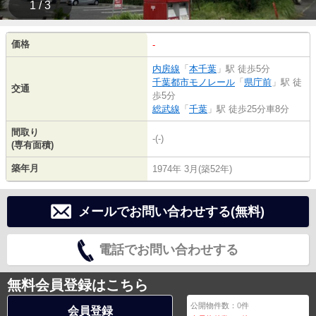
1 / 3
価格
-
内房線
「
本千葉
」駅 徒歩5分
千葉都市モノレール
「
県庁前
」駅 徒
交通
歩5分
総武線
「
千葉
」駅 徒歩25分車8分
間取り
-(-)
(専有面積)
築年月
1974年 3月(築52年)
メールでお問い合わせする(無料)
電話でお問い合わせする
無料会員登録はこちら
公開物件数：
0
件
会員登録