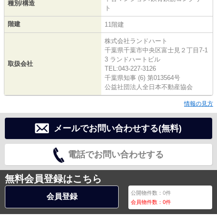
種別/構造
ト
階建
11階建
株式会社ランドハート
千葉県千葉市中央区富士見２丁目7-1
3 ランドハートビル
取扱会社
TEL:043-227-3126
千葉県知事 (6) 第013564号
公益社団法人全日本不動産協会
情報の見方
メールでお問い合わせする(無料)
電話でお問い合わせする
無料会員登録はこちら
公開物件数：
0
件
会員登録
会員物件数：
0
件