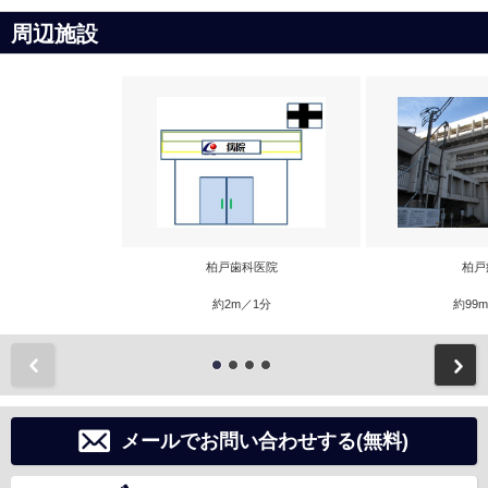
周辺施設
柏戸歯科医院
柏戸
約2m／1分
約99
前
メールでお問い合わせする(無料)