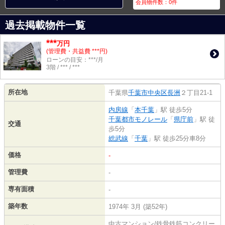
会員物件数：
0
件
過去掲載物件一覧
***
万円
(管理費・共益費 ***円)
ローンの目安：***/月
3階 / *** / ***
所在地
千葉県
千葉市中央区
長洲
２丁目21-1
内房線
「
本千葉
」駅 徒歩5分
千葉都市モノレール
「
県庁前
」駅 徒
交通
歩5分
総武線
「
千葉
」駅 徒歩25分車8分
価格
-
管理費
-
専有面積
-
築年数
1974年 3月 (築52年)
中古マンション/鉄骨鉄筋コンクリー