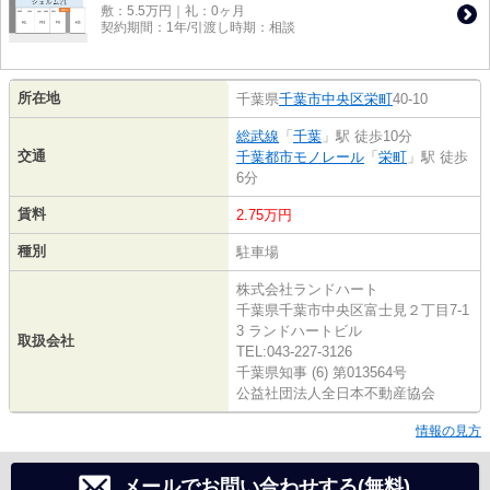
敷：5.5万円｜礼：0ヶ月
契約期間：1年/引渡し時期：相談
所在地
千葉県
千葉市中央区
栄町
40-10
総武線
「
千葉
」駅 徒歩10分
交通
千葉都市モノレール
「
栄町
」駅 徒歩
6分
賃料
2.75万円
種別
駐車場
株式会社ランドハート
千葉県千葉市中央区富士見２丁目7-1
3 ランドハートビル
取扱会社
TEL:043-227-3126
千葉県知事 (6) 第013564号
公益社団法人全日本不動産協会
情報の見方
メールでお問い合わせする(無料)