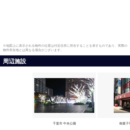
※地図上に表示される物件の位置は付近住所に所在することを表すものであり、実際の
物件所在地とは異なる場合がございます。
周辺施設
千葉市 中央公園
御菓子