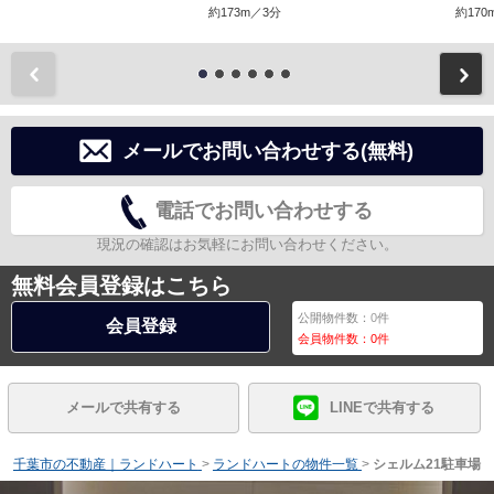
約173m／3分
約170
前
メールでお問い合わせする(無料)
電話でお問い合わせする
現況の確認はお気軽にお問い合わせください。
無料会員登録はこちら
公開物件数：
0
件
会員登録
会員物件数：
0
件
メールで共有する
LINEで共有する
千葉市の不動産｜ランドハート
>
ランドハートの物件一覧
>
シェルム21駐車場