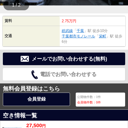
1 / 2
賃料
2.75万円
総武線
「
千葉
」駅 徒歩10分
交通
千葉都市モノレール
「
栄町
」駅 徒歩
6分
メールでお問い合わせする(無料)
電話でお問い合わせする
無料会員登録はこちら
公開物件数：
0
件
会員登録
会員物件数：
0
件
空き情報一覧
27,500
円