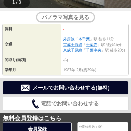
1 / 3
パノラマ写真を見る
賃料
-
外房線
「
本千葉
」駅 徒歩11分
交通
京成千原線
「
千葉寺
」駅 徒歩15分
京成千原線
「
千葉中央
」駅 徒歩20分
間取り(面積)
-(-)
築年月
1987年 2月(築39年)
メールでお問い合わせする(無料)
電話でお問い合わせする
無料会員登録はこちら
公開物件数：
0
件
会員登録