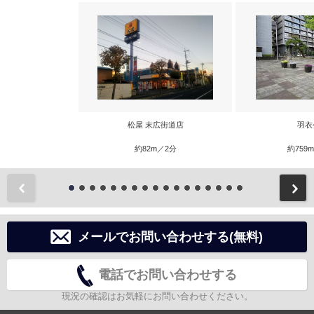
松屋 末広街道店
羽衣
約82m／2分
約759
前
メールでお問い合わせする(無料)
電話でお問い合わせする
現況の確認はお気軽にお問い合わせください。