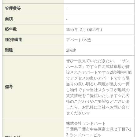
管理費等
-
面積
-
築年数
1987年 2月 (築39年)
種別/構造
アパート/木造
階建
2階建
ぜひ一度見ていただきたい、「サン
ホームズ」です☆自走式駐車場が併
設されたアパートです☆2駅利用可能
でアクセスの良いアパートです☆陽
当りの良い明るい環境が魅力の一押
備考
し物件です☆当社スタッフが地域の
賃貸情報をご提供いたします☆お客
様のこだわりやご要望などございま
したら、お気軽に当社へお問い合わ
せください☆
株式会社ランドハート
千葉県千葉市中央区富士見２丁目7-1
3 ランドハートビル