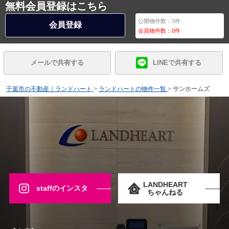
無料会員登録はこちら
公開物件数：
0
件
会員登録
会員物件数：
0
件
メールで共有する
LINEで共有する
千葉市の不動産｜ランドハート
>
ランドハートの物件一覧
>
サンホームズ
LANDHEART
staffのインスタ
ちゃんねる