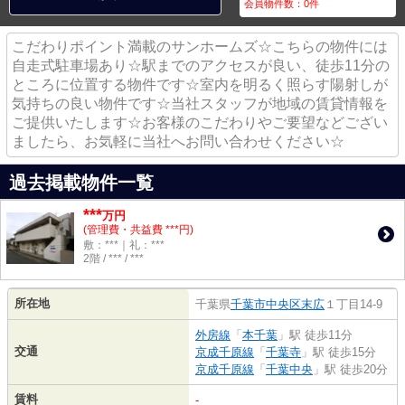
会員物件数：
0
件
こだわりポイント満載のサンホームズ☆こちらの物件には
自走式駐車場あり☆駅までのアクセスが良い、徒歩11分の
ところに位置する物件です☆室内を明るく照らす陽射しが
気持ちの良い物件です☆当社スタッフが地域の賃貸情報を
ご提供いたします☆お客様のこだわりやご要望などござい
ましたら、お気軽に当社へお問い合わせください☆
過去掲載物件一覧
***
万円
(管理費・共益費 ***円)
敷：***｜礼：***
2階 / *** / ***
所在地
千葉県
千葉市中央区
末広
１丁目14-9
外房線
「
本千葉
」駅 徒歩11分
交通
京成千原線
「
千葉寺
」駅 徒歩15分
京成千原線
「
千葉中央
」駅 徒歩20分
賃料
-